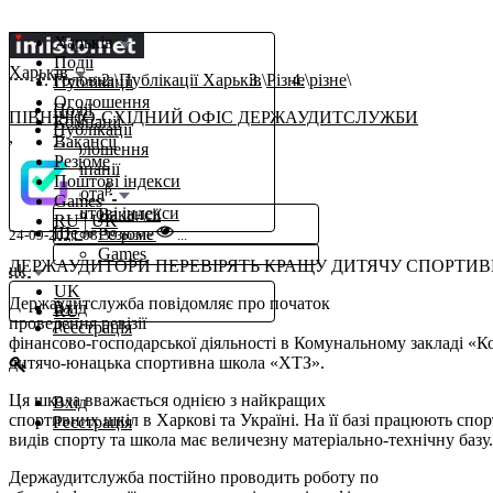
Харьків
Події
Харьків
Головна
Публікації Харьків
Різне
різне
Публікації
Оголошення
Події
ПІВНІЧНО-СХІДНИЙ ОФІС ДЕРЖАУДИТСЛУЖБИ
Компанії
Публікації
,
Вакансії
Оголошення
Резюме
Компанії
Поштові індекси
β
Робота
Games
Поштові індекси
Вакансії
RU
|
UK
Ще
Резюме
24-09-2021 08:39
різне
...
Games
ДЕРЖАУДИТОРИ ПЕРЕВІРЯТЬ КРАЩУ ДИТЯЧУ СПОРТИ
uk
UK
Держаудитслужба повідомляє про початок
Вхід
RU
проведення ревізії
Реєстрація
фінансово-господарської діяльності в Комунальному закладі «
дитячо-юнацька спортивна школа «ХТЗ».
Ця школа вважається однією з найкращих
Вхід
спортивних шкіл в Харкові та Україні. На її базі працюють спорт
Реєстрація
видів спорту та школа має величезну матеріально-технічну базу.
Держаудитслужба постійно проводить роботу по