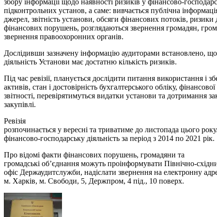
збору інформації щодо наявності ризиків у фінансово-господарс
підконтрольних установ, а саме: вивчається публічна інформаці
джерел, звітність установи, обсяги фінансових потоків, ризик
фінансових порушень, розглядаються звернення громадян, гром
звернення правоохоронних органів.
Дослідивши зазначену інформацію аудиторами встановлено, що
діяльність Установи має достатню кількість ризиків.
Під час ревізії, планується дослідити питання використання і 
активів, стан і достовірність бухгалтерського обліку, фінансової
звітності, перевірятимуться видатки установи та дотримання з
закупівлі.
Ревізія
розпочинається у вересні та триватиме до листопада цього рок
фінансово-господарську діяльність за період з 2014 по 2021 рік.
Про відомі факти фінансових порушень, громадяни та
громадські об’єднання можуть проінформувати Північно-східн
офіс Держаудитслужби, надіслати звернення на електронну адре
м. Харків, м. Свободи, 5, Держпром, 4 під., 10 поверх.