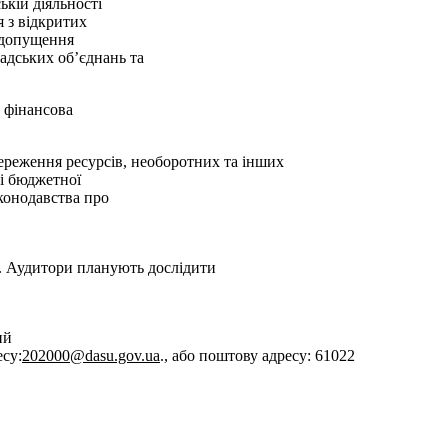
ькій діяльності
я з відкритих
и допущення
адських об’єднань та
 фінансова
збереження ресурсів, необоротних та інших
 і бюджетної
аконодавства про
у. Аудитори планують дослідити
ий
су:
202000@dasu.gov.ua
., або поштову адресу: 61022