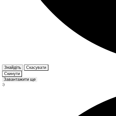
Знайдіть
Скасувати
Скинути
Завантажити ще
:)