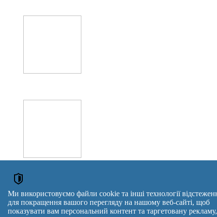
Оголошення →
Ми використовуємо файли cookie та інші технології відстежен
ОГОЛОШЕННЯ
для покращення вашого перегляду на нашому веб-сайті, щоб
показувати вам персональний контент та таргетовану рекламу,
Курси кухар, кондитер, сушист, піццеолі, пекар, бармен,