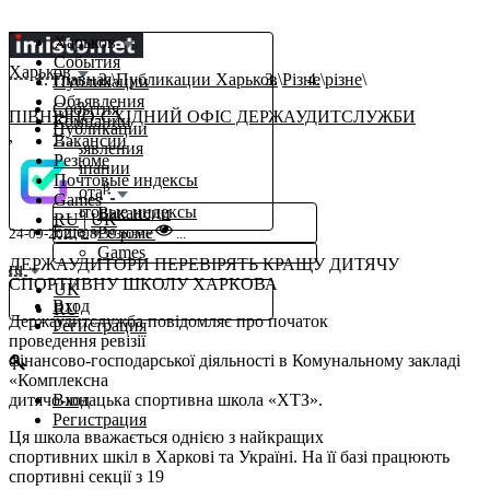
Харьков
События
Харьков
Главная
Публикации Харьков
Різне
різне
Публикации
Объявления
События
ПІВНІЧНО-СХІДНИЙ ОФІС ДЕРЖАУДИТСЛУЖБИ
Компании
Публикации
,
Вакансии
Объявления
Резюме
Компании
Почтовые индексы
β
Работа
Games
Почтовые индексы
Вакансии
RU
|
UK
Еще
Резюме
24-09-2021 08:39
різне
...
Games
ДЕРЖАУДИТОРИ ПЕРЕВІРЯТЬ КРАЩУ ДИТЯЧУ
ru
СПОРТИВНУ ШКОЛУ ХАРКОВА
UK
Вход
RU
Держаудитслужба повідомляє про початок
Регистрация
проведення ревізії
фінансово-господарської діяльності в Комунальному закладі
«Комплексна
дитячо-юнацька спортивна школа «ХТЗ».
Вход
Регистрация
Ця школа вважається однією з найкращих
спортивних шкіл в Харкові та Україні. На її базі працюють
спортивні секції з 19