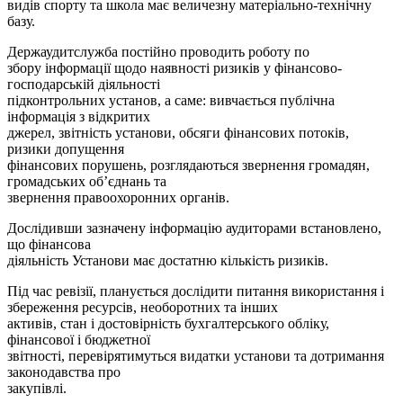
видів спорту та школа має величезну матеріально-технічну
базу.
Держаудитслужба постійно проводить роботу по
збору інформації щодо наявності ризиків у фінансово-
господарській діяльності
підконтрольних установ, а саме: вивчається публічна
інформація з відкритих
джерел, звітність установи, обсяги фінансових потоків,
ризики допущення
фінансових порушень, розглядаються звернення громадян,
громадських об’єднань та
звернення правоохоронних органів.
Дослідивши зазначену інформацію аудиторами встановлено,
що фінансова
діяльність Установи має достатню кількість ризиків.
Під час ревізії, планується дослідити питання використання і
збереження ресурсів, необоротних та інших
активів, стан і достовірність бухгалтерського обліку,
фінансової і бюджетної
звітності, перевірятимуться видатки установи та дотримання
законодавства про
закупівлі.