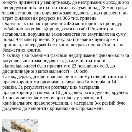
можуть призвести у майбутньому, до неотриманих доходів або
непродуктивних витрат на загальну суму понад 78 млн грн, а
також встановлено порушень законодавства, що призвести до
втрат фінансових ресурсів на 366 тис. гривень.
Окрім того, під час проведення 486 моніторингів процедур
публічних закупівель(проводяться на сайті Prozorro) та
встановлені порушення законодавства по закупівлях на суму
понад 978 млн гривень. У результаті наданих аудиторами
приписів, попереджені незаконні витрати понад 75 млн грн
бюджетних коштів.
У зв'язку з виявленими фактами недотримання фінансового та
закупівельного законодавства, до адміністративної
відповідальності було притягнуто 23 посадових осіб, до
дисциплінарної відповідальності – 16 осіб.
Також, держаудитори працювали в тісному співробітництві з
правоохоронними органами, передавши їм матеріали 14
ревізій. За результатами розгляду цих матеріалів,
правоохоронці розпочали 10 досудових розслідувань, вручено
1 письмове повідомлення про підозру у вчиненні
кримінального правопорушення, а матеріали 3-х ревізій було
долучено до відкритих кримінальних проваджень.