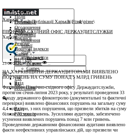
Харьків
Події
Харьків
Головна
Публікації Харьків
Різне
різне
Публікації
Оголошення
Події
ПІВНІЧНО-СХІДНИЙ ОФІС ДЕРЖАУДИТСЛУЖБИ
Компанії
Публікації
Харків,
Вакансії
Оголошення
Резюме
Компанії
Поштові індекси
β
Робота
Games
Поштові індекси
Вакансії
RU
|
UK
Ще
Резюме
23-08-2023 15:51
різне
...
Games
НА ХАРКІВЩИНИ ДЕРЖАУДИТОРАМИ ВИЯВЛЕНО
uk
ПОРУШЕНЬ НА СУМУ ПОНАД 5 МЛРД ГРИВЕНЬ
UK
Вхід
RU
Фахівцями Північно-східного офісу Держаудитслужби,
Реєстрація
протягом січня-липня 2023 року, у результаті проведення 33
заходу державного фінконтролю (документальні та фактичні
перевірки) виявлено фінансових порушень на загальну суму
4,4 млрд грн, з них порушення, що призвели збитків на суму
Вхід
більше 70 млн гривень. Зусиллями аудиторів, забезпечено
Реєстрація
усунення виявлених порушень понад 7 млн гривень.
Проведеними державними фінансовими аудитами виявлено
факти неефективних управлінських дій, що призвели чи