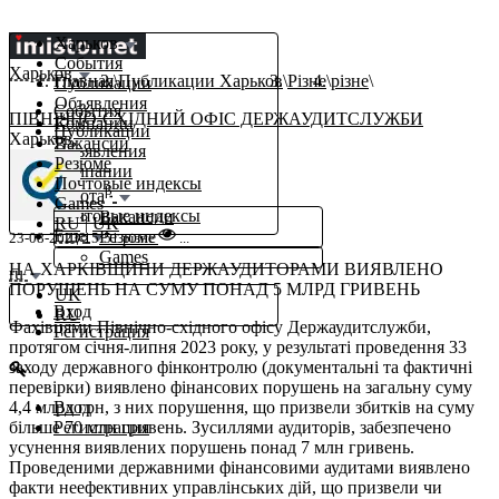
Харьков
События
Харьков
Главная
Публикации Харьков
Різне
різне
Публикации
Объявления
События
ПІВНІЧНО-СХІДНИЙ ОФІС ДЕРЖАУДИТСЛУЖБИ
Компании
Публикации
Харьков,
Вакансии
Объявления
Резюме
Компании
Почтовые индексы
β
Работа
Games
Почтовые индексы
Вакансии
RU
|
UK
Еще
Резюме
23-08-2023 15:51
різне
...
Games
НА ХАРКІВЩИНИ ДЕРЖАУДИТОРАМИ ВИЯВЛЕНО
ru
ПОРУШЕНЬ НА СУМУ ПОНАД 5 МЛРД ГРИВЕНЬ
UK
Вход
RU
Фахівцями Північно-східного офісу Держаудитслужби,
Регистрация
протягом січня-липня 2023 року, у результаті проведення 33
заходу державного фінконтролю (документальні та фактичні
перевірки) виявлено фінансових порушень на загальну суму
4,4 млрд грн, з них порушення, що призвели збитків на суму
Вход
більше 70 млн гривень. Зусиллями аудиторів, забезпечено
Регистрация
усунення виявлених порушень понад 7 млн гривень.
Проведеними державними фінансовими аудитами виявлено
факти неефективних управлінських дій, що призвели чи