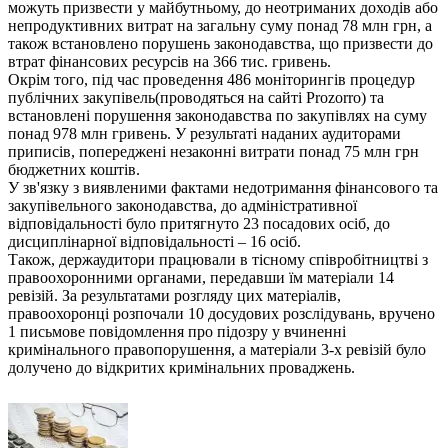
можуть призвести у майбутньому, до неотриманих доходів або
непродуктивних витрат на загальну суму понад 78 млн грн, а
також встановлено порушень законодавства, що призвести до
втрат фінансових ресурсів на 366 тис. гривень.
Окрім того, під час проведення 486 моніторингів процедур
публічних закупівель(проводяться на сайті Prozorro) та
встановлені порушення законодавства по закупівлях на суму
понад 978 млн гривень. У результаті наданих аудиторами
приписів, попереджені незаконні витрати понад 75 млн грн
бюджетних коштів.
У зв'язку з виявленими фактами недотримання фінансового та
закупівельного законодавства, до адміністративної
відповідальності було притягнуто 23 посадових осіб, до
дисциплінарної відповідальності – 16 осіб.
Також, держаудитори працювали в тісному співробітництві з
правоохоронними органами, передавши їм матеріали 14
ревізій. За результатами розгляду цих матеріалів,
правоохоронці розпочали 10 досудових розслідувань, вручено
1 письмове повідомлення про підозру у вчиненні
кримінального правопорушення, а матеріали 3-х ревізій було
долучено до відкритих кримінальних проваджень.