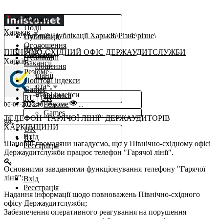
Харьків
Події
Харьків
Головна
Публікації Харьків
Різне
різне
Публікації
Оголошення
Події
ПІВНІЧНО-СХІДНИЙ ОФІС ДЕРЖАУДИТСЛУЖБИ
Компанії
Публікації
Харків,
Вакансії
Оголошення
Резюме
Компанії
Поштові індекси
β
Робота
Games
Поштові індекси
Вакансії
RU
|
UK
Ще
Резюме
06-07-2023 10:19
різне
...
Games
ТЕЛЕФОН "ГАРЯЧОЇ ЛІНІЇ" ДЕРЖАУДИТОРІВ
uk
ХАРКІВЩИНИ
UK
Вхід
RU
Шановні громадяни нагадуємо, що у Північно-східному офісі
Реєстрація
Держаудитслужби працює телефон "Гарячої лінії".
Основними завданнями функціонування телефону "Гарячої
лінії":
Вхід
Реєстрація
Надання інформації щодо повноважень Північно-східного
офісу Держаудитслужби;
Забезпечення оперативного реагування на порушення