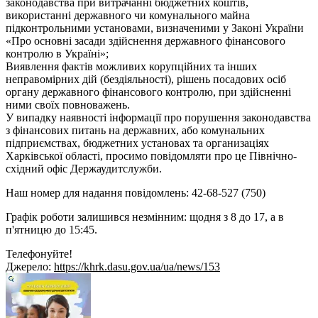
законодавства при витрачанні бюджетних коштів,
використанні державного чи комунального майна
підконтрольними установами, визначеними у Законі України
«Про основні засади здійснення державного фінансового
контролю в Україні»;
Виявлення фактів можливих корупційних та інших
неправомірних дій (бездіяльності), рішень посадових осіб
органу державного фінансового контролю, при здійсненні
ними своїх повноважень.
У випадку наявності інформації про порушення законодавства
з фінансових питань на державних, або комунальних
підприємствах, бюджетних установах та организаціях
Харківської області, просимо повідомляти про це Північно-
східний офіс Держаудитслужби.
Наш номер для надання повідомлень: 42-68-527 (750)
Графік роботи залишився незмінним: щодня з 8 до 17, а в
п'ятницю до 15:45.
Телефонуйте!
Джерело:
https://khrk.dasu.gov.ua/ua/news/153