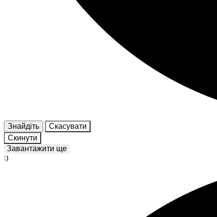
Знайдіть
Скасувати
Скинути
Завантажити ще
:)