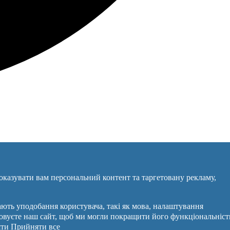
Оголошення →
оказувати вам персональний контент та таргетовану рекламу,
в'язок
гають уподобання користувача, такі як мова, налаштування
товуєте наш сайт, щоб ми могли покращити його функціональніст
хід
ти
Прийняти все