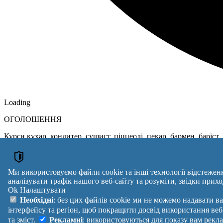
Loading
ОГОЛОШЕННЯ
Курси кухар, кондитер, сушист, піццеолі, пекар, бармен, баріст
Мікрокреди онлайн
Перевозки Харьков переезды.
Харьков Перевозка.
Ми використовуємо файли cookie та інші технології відстежен
reklama
аналізувати трафік нашого веб-сайту та розуміти, звідки приход
Ok
Налаштувати
Необхідні
: без цих файлів cookie ми не можемо надавати в
інтерфейсу та регіон, щоб покращити досвід використання веб
та зміст.
Рекламні
: використовуються для показу вам рекл