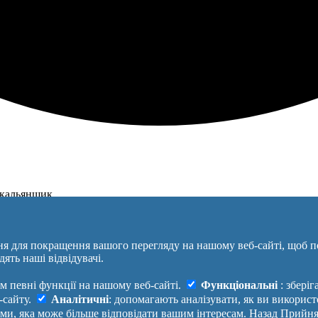
, кальянщик
ня для покращення вашого перегляду на нашому веб-сайті, щоб п
ять наші відвідувачі.
Правила
Політика конфіденційності
Зворотній з
ам певні функції на нашому веб-сайті.
Функціональні
: збері
Допомога
Маніфест
Україна
-сайту.
Аналітичні
: допомагають аналізувати, як ви викорис
Платні послуги
Про проект
Увійти
|
Ви
ами, яка може більше відповідати вашим інтересам.
Назад
Прийня