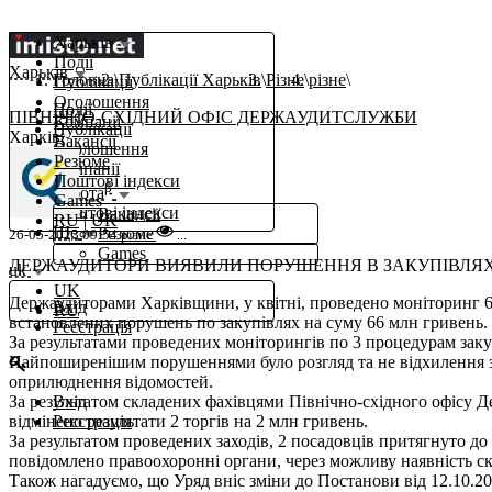
Харьків
Події
Харьків
Головна
Публікації Харьків
Різне
різне
Публікації
Оголошення
Події
ПІВНІЧНО-СХІДНИЙ ОФІС ДЕРЖАУДИТСЛУЖБИ
Компанії
Публікації
Харків,
Вакансії
Оголошення
Резюме
Компанії
Поштові індекси
β
Робота
Games
Поштові індекси
Вакансії
RU
|
UK
Ще
Резюме
26-05-2023 09:54
різне
...
Games
ДЕРЖАУДИТОРИ ВИЯВИЛИ ПОРУШЕННЯ В ЗАКУПІВЛЯХ 
uk
UK
Держаудиторами Харківщини, у квітні, проведено моніторинг 61
Вхід
RU
встановлених порушень по закупівлях на суму 66 млн гривень.
Реєстрація
За результатами проведених моніторингів по 3 процедурам заку
Найпоширенішим порушеннями було розгляд та не відхилення за
оприлюднення відомостей.
За результатом складених фахівцями Північно-східного офісу Д
Вхід
відмінено результати 2 торгів на 2 млн гривень.
Реєстрація
За результатом проведених заходів, 2 посадовців притягнуто до
повідомлено правоохоронні органи, через можливу наявність с
Також нагадуємо, що Уряд вніс зміни до Постанови від 12.10.2