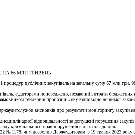
НА 66 МЛН ГРИВЕНЬ
 процедур публічних закупівель на загальну суму 67 млн грн, 9
півель, аудиторами попереджено, незаконні витрати бюджетних к
мовником тендерної пропозиції, яку відповідно до вимог законо
ержаудитслужби висновків про результати моніторингу закупівель,
 дисциплінарної відповідальності за допущені порушення закупів
кладу кримінального правопорушення в діях посадовців.
022 № 1178, чим дозволив Держаудиторам, з 19 травня 2023 року 