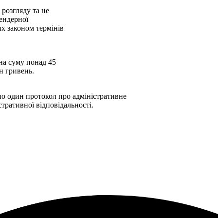
розгляду та не
тендерної
х законом термінів
 на суму понад 45
н гривень.
ено один протокол про адміністративне
тративної відповідальності.