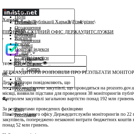
Харьків
Події
Харьків
Головна
Публікації Харьків
Різне
різне
Публікації
Оголошення
Події
ПІВНІЧНО-СХІДНИЙ ОФІС ДЕРЖАУДИТСЛУЖБИ
Компанії
Публікації
,
Вакансії
Оголошення
Резюме
Компанії
Поштові індекси
β
Робота
Games
Поштові індекси
Вакансії
RU
|
UK
Ще
Резюме
14-09-2021 06:28
різне
...
Games
ДЕРЖАУДИТОРИ РОЗПОВІЛИ ПРО РЕЗУЛЬТАТИ МОНІТОР
uk
UK
Держаудитори повідомляють, що
Вхід
RU
постійно аналізуючи закупівлі, що проводяться на prozorro.gov.u
Реєстрація
місяці, виявили підстави для проведення 38 моніторингів публі
контролем закупівлі загальною вартістю понад 192 млн гривень
За результатами проведених фахівцями
Вхід
Північно-східного офісу Держаудитслужби моніторингів по 22
Реєстрація
закупівель, попереджено незаконні витрати бюджетних коштів 
понад 52 млн гривень.