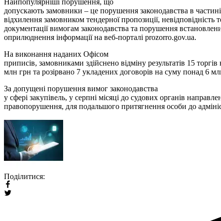
Найпопулярніші порушення, що
допускають замовники – це порушення законодавства в частині 
відхилення замовником тендерної пропозиції, невідповідність 
документації вимогам законодавства та порушення встановлени
оприлюднення інформації на веб-порталі prozorro.gov.ua.
На виконання наданих Офісом
приписів, замовниками здійснено відміну результатів 15 торгів
млн грн та розірвано 7 укладених договорів на суму понад 6 мл
За допущені порушення вимог законодавства
у сфері закупівель, у серпні місяці до судових органів направл
правопорушення, для подальшого притягнення особи до адмініс
Поділитися: