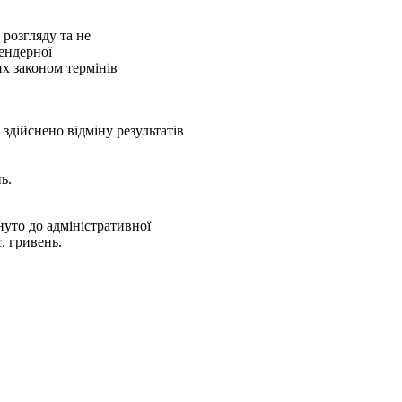
розгляду та не
тендерної
х законом термінів
здійснено відміну результатів
ь.
нуто до адміністративної
. гривень.