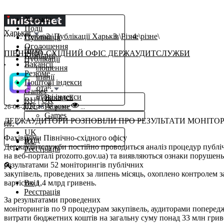
Харьків
Події
Харьків
Головна
Публікації Харьків
Різне
різне
Публікації
Оголошення
Події
ПІВНІЧНО-СХІДНИЙ ОФІС ДЕРЖАУДИТСЛУЖБИ
Компанії
Публікації
,
Вакансії
Оголошення
Резюме
Компанії
Поштові індекси
β
Робота
Games
Поштові індекси
Вакансії
RU
|
UK
Ще
Резюме
26-08-2021 13:48
різне
...
Games
ДЕРЖАУДИТОРИ РОЗПОВІЛИ ПРО РЕЗУЛЬТАТИ МОНІТОР
uk
UK
Фахівцями Північно-східного офісу
Вхід
RU
Держаудитслужби постійно проводиться аналіз процедур публі
Реєстрація
на веб-порталі prozorro.gov.ua) та виявляються ознаки порушень
результатами 52 моніторингів публічних
закупівель, проведених за липень місяць, охоплено контролем з
вартістю 1,4 млрд гривень.
Вхід
Реєстрація
За результатами проведених
моніторингів по 9 процедурам закупівель, аудиторами попередж
витрати бюджетних коштів на загальну суму понад 33 млн грив