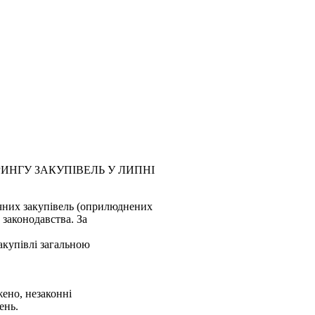
ИНГУ ЗАКУПІВЕЛЬ У ЛИПНІ
чних закупівель (оприлюднених
 законодавства. За
акупівлі загальною
ено, незаконні
ень.