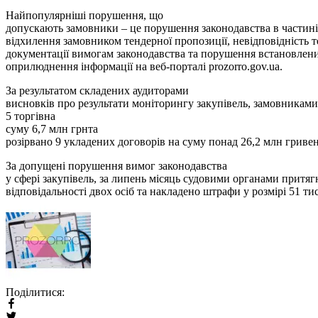
Найпопулярніші порушення, що
допускають замовники – це порушення законодавства в частині 
відхилення замовником тендерної пропозиції, невідповідність 
документації вимогам законодавства та порушення встановлени
оприлюднення інформації на веб-порталі prozorro.gov.ua.
За результатом складених аудиторами
висновків про результати моніторингу закупівель, замовниками 
5 торгівна
суму 6,7 млн грнта
розірвано 9 укладених договорів на суму понад 26,2 млн гривен
За допущені порушення вимог законодавства
у сфері закупівель, за липень місяць судовими органами притяг
відповідальності двох осіб та накладено штрафи у розмірі 51 тис
Поділитися: