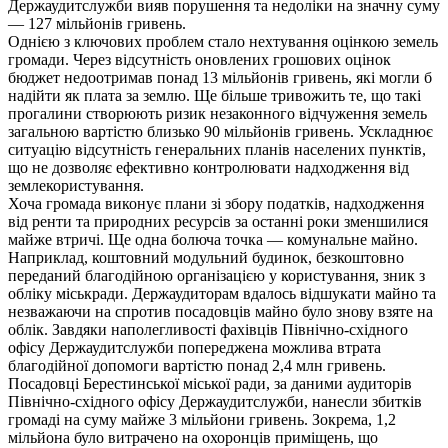
Держаудитслужби вияв порушення та недоліки на значну суму
— 127 мільйонів гривень.
Однією з ключових проблем стало нехтування оцінкою земель
громади. Через відсутність оновлених грошових оцінок
бюджет недоотримав понад 13 мільйонів гривень, які могли б
надійти як плата за землю. Ще більше тривожить те, що такі
прогалини створюють ризик незаконного відчуження земель
загальною вартістю близько 90 мільйонів гривень. Ускладнює
ситуацію відсутність генеральних планів населених пунктів,
що не дозволяє ефективно контролювати надходження від
землекористування.
Хоча громада виконує плани зі збору податків, надходження
від ренти та природних ресурсів за останні роки зменшилися
майже втричі. Ще одна болюча точка — комунальне майно.
Наприклад, коштовний модульний будинок, безкоштовно
переданий благодійною організацією у користування, зник з
обліку міськради. Держаудиторам вдалось відшукати майно та
незважаючи на спротив посадовців майно було знову взяте на
облік. Завдяки наполегливості фахівців Північно-східного
офісу Держаудитслужби попереджена можлива втрата
благодійної допомоги вартістю понад 2,4 млн гривень.
Посадовці Берестинської міської ради, за даними аудиторів
Північно-східного офісу Держаудитслужби, нанесли збитків
громаді на суму майже 3 мільйони гривень. Зокрема, 1,2
мільйона було витрачено на охоронців приміщень, що