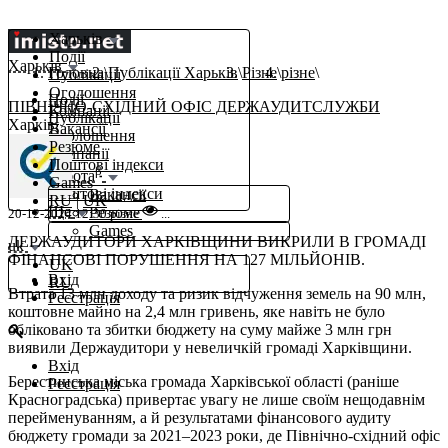
Харьків
Події
Харьків
Головна
Публікації Харьків
Різне
різне
Публікації
Оголошення
Події
ПІВНІЧНО-СХІДНИЙ ОФІС ДЕРЖАУДИТСЛУЖБИ
Компанії
Публікації
Харків,
Вакансії
Оголошення
Резюме
Компанії
Поштові індекси
β
Робота
Games
Поштові індекси
Вакансії
RU
|
UK
Ще
Резюме
20-12-2024 12:30
різне
...
Games
ДЕРЖАУДИТОРИ ХАРКІВЩИНИ ВИКРИЛИ В ГРОМАДІ
uk
ФІНАНСОВІ ПОРУШЕННЯ НА 127 МІЛЬЙОНІВ.
UK
Вхід
RU
Втрата 13 млн доходу та ризик відчуження земель на 90 млн,
Реєстрація
коштовне майно на 2,4 млн гривень, яке навіть не було
обліковано та збитки бюджету на суму майже 3 млн грн
виявили Держаудитори у невеличкій громаді Харківщини.
Вхід
Берестинська міська громада Харківської області (раніше
Реєстрація
Красноградська) привертає увагу не лише своїм нещодавнім
перейменуванням, а й результатами фінансового аудиту
бюджету громади за 2021–2023 роки, де Північно-східний офіс