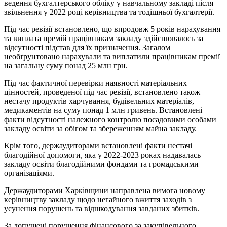
ведення бухгалтерського обліку у навчальному закладі після
звільнення у 2022 році керівництва та тодішньої бухгалтерії.
Під час ревізії встановлено, що впродовж 5 років нарахування
та виплата премій працівникам закладу здійснювалось за
відсутності підстав для їх призначення. Загалом
необґрунтовано нарахували та виплатили працівникам премії
на загальну суму понад 25 млн грн.
Під час фактичної перевірки наявності матеріальних
цінностей, проведеної під час ревізії, встановлено також
нестачу продуктів харчування, будівельних матеріалів,
медикаментів на суму понад 1 млн гривень. Встановлені
факти відсутності належного контролю посадовими особами
закладу освіти за обігом та збереженням майна закладу.
Крім того, держаудиторами встановлені факти нестачі
благодійної допомоги, яка у 2022-2023 роках надавалась
закладу освіти благодійними фондами та громадськими
організаціями.
Держаудиторами Харківщини направлена вимога новому
керівництву закладу щодо негайного вжиття заходів з
усунення порушень та відшкодування завданих збитків.
За допущені порушення фінансового за закупівельного