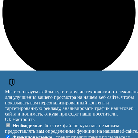
Loading
Мы используем файлы куки и другие технологии отслеживан
для улучшения вашего просмотра на нашем веб-сайте, чтобы
ОБЪЯВЛЕНИЯ
показывать вам персонализированный контент и
таргетированную рекламу, анализировать трафик нашеговеб-
Курси кухар, кондитер, сушист, піццеолі, пекар, бармен,
сайта и понимать, откуда приходят наши посетители.
баріст, кальянщик
Ok
Настроить
Микрокреды онлайн
Перевозки Харьков переезды.
Необходимые
: без этих файлов куки мы не можем
Харьков Перевозка.
предоставлять вам определенные функции на нашемвеб-сайте
Объявления →
Функциональные
: хранят предпочтения пользователя,