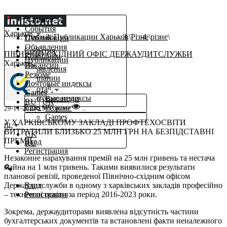
Харьков
События
Харьков
Главная
Публикации Харьков
Різне
різне
Публикации
Объявления
События
ПІВНІЧНО-СХІДНИЙ ОФІС ДЕРЖАУДИТСЛУЖБИ
Компании
Публикации
Харьков,
Вакансии
Объявления
Резюме
Компании
Почтовые индексы
β
Работа
Games
Почтовые индексы
Вакансии
RU
|
UK
Еще
Резюме
29-11-2023 15:03
різне
...
Games
У ХАРКІВСЬКОМУ ЗАКЛАДІ ПРОФТЕХОСВІТИ
ru
ВИТРАТИЛИ БЛИЗЬКО 25 МЛН ГРН НА БЕЗПІДСТАВНІ
UK
ПРЕМІЇ
Вход
RU
Регистрация
Незаконне нарахування премій на 25 млн гривень та нестача
майна на 1 млн гривень. Такими виявилися результати
планової ревізії, проведеної Північно-східним офісом
Держаудитслужби в одному з харківських закладів професійно
Вход
– технічної освіти за період 2016-2023 роки.
Регистрация
Зокрема, держаудиторами виявлена відсутність частини
бухгалтерських документів та встановлені факти неналежного