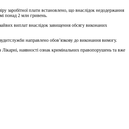
іру заробітної плати встановлено, що внаслідок недодержання
мі понад 2 млн гривень.
 зайвих виплат внаслідок завищення обсягу виконаних
аудитслужби направлено обов’язкову до виконання вимогу.
в Лікарні, наявності ознак кримінальних правопорушень та вже