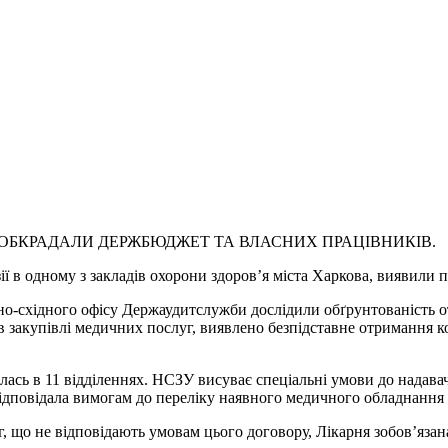
 ОБКРАДАЛИ ДЕРЖБЮДЖЕТ ТА ВЛАСНИХ ПРАЦІВНИКІВ.
ії в одному з закладів охорони здоров’я міста Харкова, виявили 
внічно-східного офісу Держаудитслужби дослідили обґрунтованіст
в закупівлі медичних послуг, виявлено безпідставне отримання к
лась в 11 відділеннях. НСЗУ висуває спеціальні умови до надавач
відповідала вимогам до переліку наявного медичного обладнання 
г, що не відповідають умовам цього договору, Лікарня зобов’яз