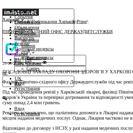
Харьков
События
Харьков
Главная
Публикации Харьков
Різне
Публикации
Объявления
События
ПІВНІЧНО-СХІДНИЙ ОФІС ДЕРЖАУДИТСЛУЖБИ
Компании
Публикации
,
Вакансии
Объявления
Резюме
Компании
Почтовые индексы
β
Работа
Games
Почтовые индексы
Вакансии
RU
|
UK
Еще
Резюме
29-05-2026 15:29
Різне
...
Games
ПОСАДОВЦІ ЗАКЛАДУ ОХОРОНИ ЗДОРОВ’Я У ХАРКОВІ
ru
UK
Фахівці Північно-східного офісу Держаудитслужби під час ревіз
Вход
RU
Регистрация
Під час проведення ревізії у Харківській лікарні, фахівці Пі
здоров’я України та перевірки дотримання та відповідності умо
суму понад 2,4 млн гривень.
Вход
Ревізією встановлено, що паліативна допомога в Лікарні надава
Регистрация
місцем надання медичних послуг. Однак, Лікарня частково не 
Відповідно до договору з НСЗУ, у разі надання медичних послу