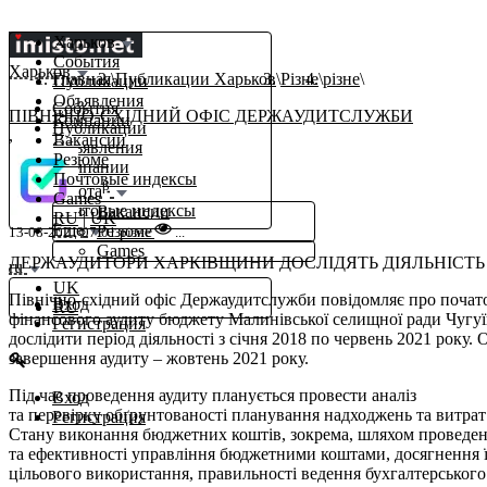
Харьков
События
Харьков
Главная
Публикации Харьков
Різне
різне
Публикации
Объявления
События
ПІВНІЧНО-СХІДНИЙ ОФІС ДЕРЖАУДИТСЛУЖБИ
Компании
Публикации
,
Вакансии
Объявления
Резюме
Компании
Почтовые индексы
β
Работа
Games
Почтовые индексы
Вакансии
RU
|
UK
Еще
Резюме
13-08-2021 07:01
різне
...
Games
ДЕРЖАУДИТОРИ ХАРКІВЩИНИ ДОСЛІДЯТЬ ДІЯЛЬНІСТЬ
ru
UK
Північно-східний офіс Держаудитслужби повідомляє про почат
Вход
RU
фінансового аудиту бюджету Малинівської селищної ради Чугуїв
Регистрация
дослідити період діяльності з січня 2018 по червень 2021 року.
завершення аудиту – жовтень 2021 року.
Під час проведення аудиту планується провести аналіз
Вход
та перевірку обґрунтованості планування надходжень та витра
Регистрация
Стану виконання бюджетних коштів, зокрема, шляхом проведен
та ефективності управління бюджетними коштами, досягнення їх
цільового використання, правильності ведення бухгалтерського 