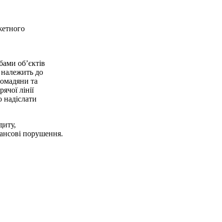
джетного
бами об’єктів
 належить до
ромадяни та
ячої лінії
о надіслати
диту,
нансові порушення.