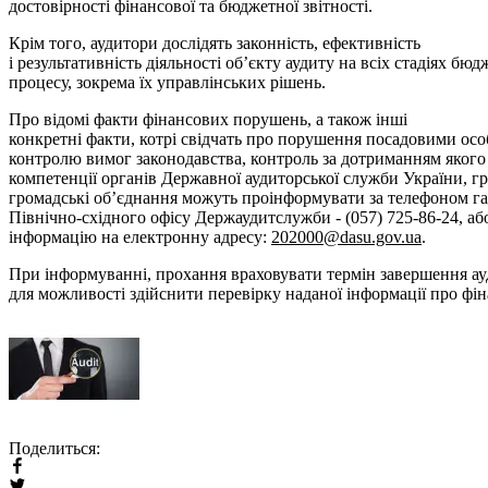
достовірності фінансової та бюджетної звітності.
Крім того, аудитори дослідять законність, ефективність
і результативність діяльності об’єкту аудиту на всіх стадіях бю
процесу, зокрема їх управлінських рішень.
Про відомі факти фінансових порушень, а також інші
конкретні факти, котрі свідчать про порушення посадовими осо
контролю вимог законодавства, контроль за дотриманням якого
компетенції органів Державної аудиторської служби України, г
громадські об’єднання можуть проінформувати за телефоном гар
Північно-східного офісу Держаудитслужби - (057) 725-86-24, аб
інформацію на електронну адресу:
202000@dasu.gov.ua
.
При інформуванні, прохання враховувати термін завершення ау
для можливості здійснити перевірку наданої інформації про фі
Поделиться: